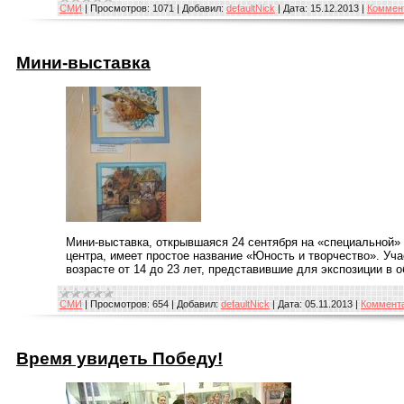
СМИ
|
Просмотров:
1071
|
Добавил:
defaultNick
|
Дата:
15.12.2013
|
Коммент
Мини-выставка
Мини-выставка, открывшаяся 24 сентября на «специальной» 
центра, имеет простое название «Юность и творчество». Уч
возрасте от 14 до 23 лет, представившие для экспозиции в 
СМИ
|
Просмотров:
654
|
Добавил:
defaultNick
|
Дата:
05.11.2013
|
Коммента
Время увидеть Победу!