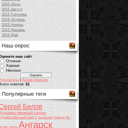
2015 Июль
2015 Август
2015 Сентябрь
2015 Октябрь
2015 Ноябрь
2015 Декабрь
2016 Май
Наш опрос
Оцените наш сайт
Отлично
Хорошо
Неплохо
Результаты
|
Архив опросов
Всего ответов:
61
Популярные теги
Сергей Белов
Художественный салон
художественный центр
Ангарский
победы
65-
Ангарск
летию
свеча