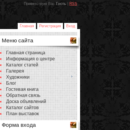
Приветствую Вас
Гость
|
RSS
Главная
Регистрация
Вход
Меню сайта
Главная страница
Информация о центре
Каталог статей
Галерея
Художники
Блог
Гостевая книга
Обратная связь
Доска объявлений
Каталог сайтов
План выставок
Форма входа