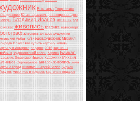
художник
Выставка
Творческое
объединение
52-ая параллель
посвященная дню
Владимир Иванов
картины
Победы
арт
живопись
графика
искуство
натюрморт
фотограф
живопись.ангарск
художники
Кузнецов.художник
Михаил
Ангарский Арбат
природа
Искусство
купить картину
купить
картина
картину в Ангарске
подарок
2016
Байкал
пейзаж
художестеннй салон
Карина
художник Михаил
художник Владимир Иванов
Кузнецов
ангарск.живопись
СергейБелов
зима
картина.город
живопись.Сергей Белов
Бурхан
Иркутск
живопись в подарок
картина в подарок