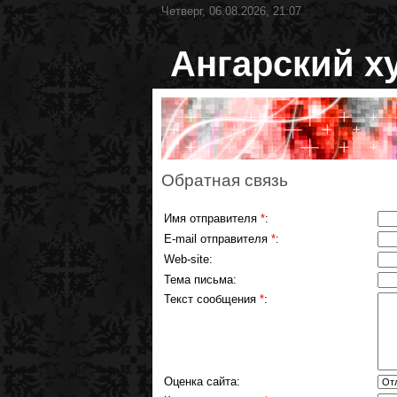
Четверг, 06.08.2026, 21:07
Ангарский х
Обратная связь
Имя отправителя
*
:
E-mail отправителя
*
:
Web-site:
Тема письма:
Текст сообщения
*
:
Оценка сайта: