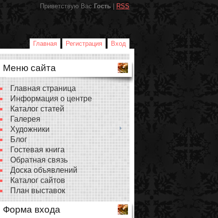
Приветствую Вас
Гость
|
RSS
Главная
Регистрация
Вход
Меню сайта
Главная страница
Информация о центре
Каталог статей
Галерея
Художники
Блог
Гостевая книга
Обратная связь
Доска объявлений
Каталог сайтов
План выставок
Форма входа