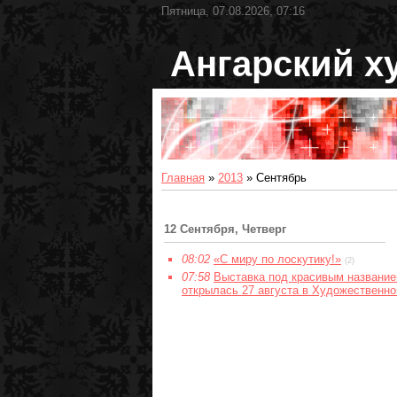
Пятница, 07.08.2026, 07:16
Ангарский х
Главная
»
2013
»
Сентябрь
12 Сентября, Четверг
08:02
«С миру по лоскутику!»
(2)
07:58
Выставка под красивым названи
открылась 27 августа в Художественно