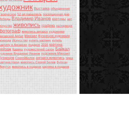
художник
Выставка
объединение
Творческое
52-ая параллель
посвященная дню
Владимир Иванов
картины
Победы
арт
живопись
графика
искуство
натюрморт
фотограф
живопись.ангарск
художники
Михаил
Кузнецов.художник
Ангарский Арбат
природа
Искусство
купить картину
купить
картина
картину в Ангарске
подарок
2016
Байкал
пейзаж
Карина
художестеннй салон
художник Михаил
художник Владимир Иванов
Кузнецов
ангарск.живопись
СергейБелов
зима
картина.город
живопись.Сергей Белов
Бурхан
Иркутск
живопись в подарок
картина в подарок