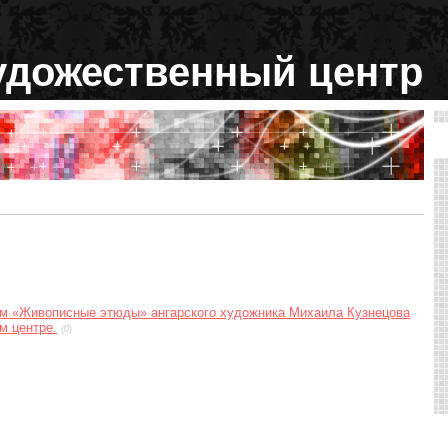
удожественный центр
ем «Живописные этюды» ангарского художника Михаила Кузнецова
м центре.
(0)