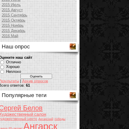
2015 Июль
2015 Август
2015 Сентябрь
2015 Октябрь
2015 Ноябрь
2015 Декабрь
2016 Май
Наш опрос
Оцените наш сайт
Отлично
Хорошо
Неплохо
Результаты
|
Архив опросов
Всего ответов:
61
Популярные теги
Сергей Белов
Художественный салон
художественный центр
Ангарский
победы
Ангарск
свеча
65-летию