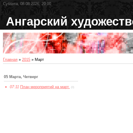
Суббота, 08.08.2026, 20:00
Ангарский художест
Главная
»
2015
»
Март
05 Марта, Четверг
07:11
План мероприятий на март.
(0)