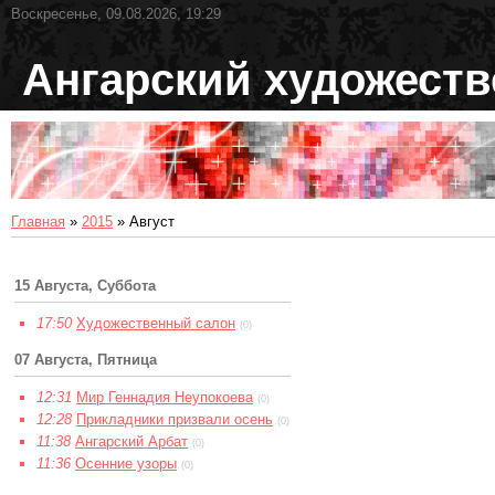
Воскресенье, 09.08.2026, 19:29
Ангарский художест
Главная
»
2015
»
Август
15 Августа, Суббота
17:50
Художественный салон
(0)
07 Августа, Пятница
12:31
Мир Геннадия Неупокоева
(0)
12:28
Прикладники призвали осень
(0)
11:38
Ангарский Арбат
(0)
11:36
Осенние узоры
(0)