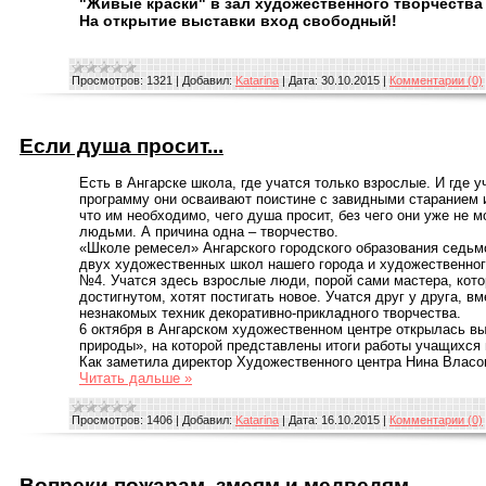
"Живые краски" в зал художественного творчества
На открытие выставки вход свободный!
Просмотров:
1321
|
Добавил:
Katarina
|
Дата:
30.10.2015
|
Комментарии (0)
Если душа просит...
Есть в Ангарске школа, где учатся только взрослые. И где 
программу они осваивают поистине с завидными старанием и
что им необходимо, чего душа просит, без чего они уже не 
людьми. А причина одна – творчество.
«Школе ремесел» Ангарского городского образования седьмо
двух художественных школ нашего города и художественног
№4. Учатся здесь взрослые люди, порой сами мастера, кото
достигнутом, хотят постигать новое. Учатся друг у друга, в
незнакомых техник декоративно-прикладного творчества.
6 октября в Ангарском художественном центре открылась в
природы», на которой представлены итоги работы учащихся
Как заметила директор Художественного центра Нина Власо
Читать дальше »
Просмотров:
1406
|
Добавил:
Katarina
|
Дата:
16.10.2015
|
Комментарии (0)
Вопреки пожарам, змеям и медведям