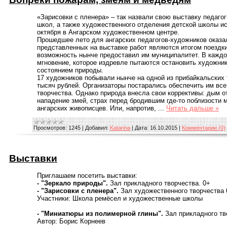
«Зарисовки с пленера» – так назвали свою выставку педаго
школ, а также художественного отделения детской школы и
октября в Ангарском художественном центре.
Прошедшее лето для ангарских педагогов-художников оказа
представленных на выставке работ являются итогом поездки
возможность нынче предоставил им муниципалитет. В каждо
мгновение, которое издревле пытаются остановить художник
состоянием природы.
17 художников побывали нынче на одной из прибайкальских 
тысяч рублей. Организаторы постарались обеспечить им все
творчества. Однако природа внесла свои коррективы: дым о
нападение змей, страх перед бродившим где-то поблизости
ангарских живописцев. Или, напротив,
...
Читать дальше »
Просмотров:
1245
|
Добавил:
Katarina
|
Дата:
16.10.2015
|
Комментарии (0)
Выставки
Приглашаем посетить выставки:
- "Зеркало природы".
Зал прикладного творчества. 0+
- "Зарисовки с пленера".
Зал художественного творчества 
Участники: Школа ремёсел и художественные школы
- "Миниатюры из полимерной глины".
Зал прикладного тво
Автор: Борис Корнеев