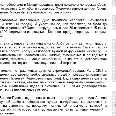
ими оберегами и Международным днем пожилого человека? Сразу
 открылись 1 октября в городском Художественном центре. Очень
ённые. Может быть, заботой о чистоте жизни?
дзаголовке посвящение Дню пожилого человека, называется
и зелёный город»). И участники её, как говорится, от мала до
тойных условиях? Здесь потрудилось около 30 взрослых и 15 юных
 100 изделий из вторсырья… Которое, пройдя через умелые руки,
же.
тлана Швецова (участница многих Арбатов) считает, что «красоту
азательство этой мысли предоставляет плетение из бумаги, часто -
и всё просто: «лозу» из полосок бумаги накручиваете на спицу… и
удивительные «соломенные» шляпки, сувенирные и пригодные к
рибами, фруктами и даже шампанским; а на стене- декоративная
го лишь за год после самообучения в Интернете.
 только - от различных детских учреждений города. Роль СЮТ в
оделки достаточно изобретательны, а ещё и проведены различные
телем Натальей Федотовой и другими). Ведь одно дело увидеть, а
 руками. Скажем, обзавестись роскошным веером или птенчиком из
 Очень симпатичны изделия питомцев СОШ №40 (преподаватель
рюшки из пластиковых бутылок.
«Бояние Руси» - отдельная выставка, которую представила Лариса
чной работы, обережные куклы, валдайские колокольчики с
направленно на передачу позитивной энергии, с которой и
исы, ей лично известны счастливые случаи исполнения желаний…
полнения.