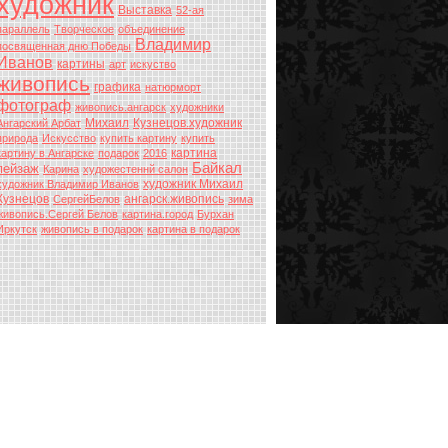
художник
Выставка
52-ая
параллель
Творческое
объединение
Владимир
посвященная дню Победы
Иванов
картины
арт
искуство
живопись
графика
натюрморт
фотограф
живопись.ангарск
художники
Михаил
Кузнецов.художник
Ангарский Арбат
природа
Искусство
купить картину
купить
картина
картину в Ангарске
подарок
2016
Байкал
пейзаж
Карина
художестеннй салон
художник Михаил
художник Владимир Иванов
Кузнецов
ангарск.живопись
СергейБелов
зима
живопись.Сергей Белов
картина.город
Бурхан
Иркутск
живопись в подарок
картина в подарок