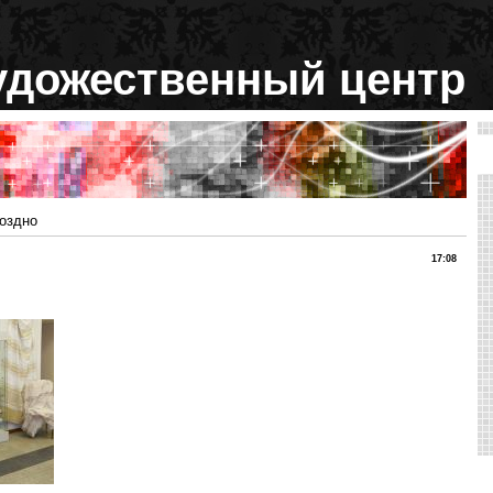
удожественный центр
поздно
17:08