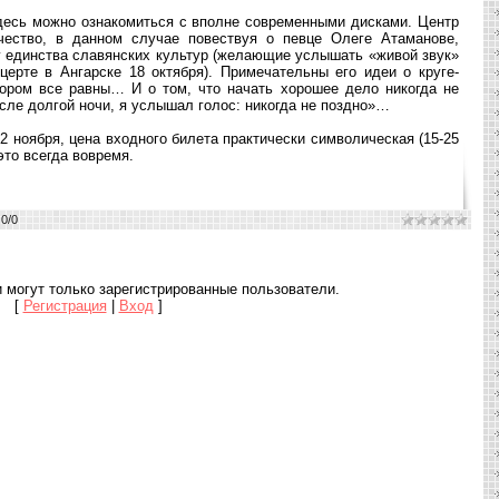
десь можно ознакомиться с вполне современными дисками. Центр
рчество, в данном случае повествуя о певце Олеге Атаманове,
 единства славянских культур (желающие услышать «живой звук»
ерте в Ангарске 18 октября). Примечательны его идеи о круге-
тором все равны… И о том, что начать хорошее дело никогда не
сле долгой ночи, я услышал голос: никогда не поздно»…
 ноября, цена входного билета практически символическая (15-25
это всегда вовремя.
.0
/
0
 могут только зарегистрированные пользователи.
[
Регистрация
|
Вход
]