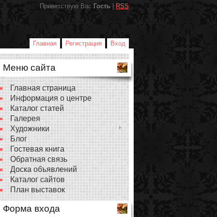
Приветствую Вас
Гость
|
RSS
Главная
Регистрация
Вход
Меню сайта
Главная страница
Информация о центре
Каталог статей
Галерея
Художники
Блог
Гостевая книга
Обратная связь
Доска объявлений
Каталог сайтов
План выставок
Форма входа