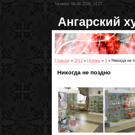
Четверг, 06.08.2026, 14:07
Ангарский х
Главная
»
2013
»
Ноябрь
»
5
» Никогда не 
Никогда не поздно