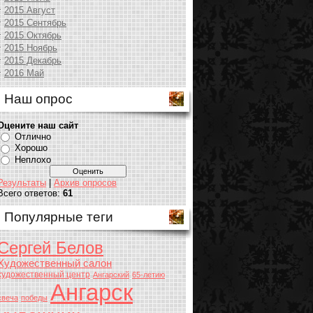
2015 Август
2015 Сентябрь
2015 Октябрь
2015 Ноябрь
2015 Декабрь
2016 Май
Наш опрос
Оцените наш сайт
Отлично
Хорошо
Неплохо
Результаты
|
Архив опросов
Всего ответов:
61
Популярные теги
Сергей Белов
Художественный салон
художественный центр
Ангарский
65-летию
Ангарск
свеча
победы