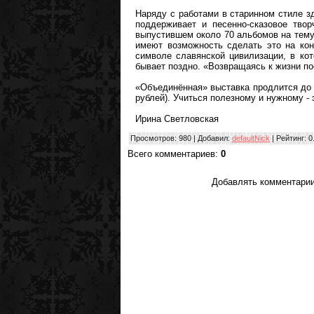
Наряду с работами в старинном стиле з
поддерживает и песенно-сказовое тво
выпустившем около 70 альбомов на тему
имеют возможность сделать это на конц
символе славянской цивилизации, в ко
бывает поздно. «Возвращаясь к жизни по
«Объединённая» выставка продлится до 2
рублей). Учиться полезному и нужному - 
Ирина Светловская
Просмотров
: 980 |
Добавил
:
defaultNick
|
Рейтинг
:
0
Всего комментариев
:
0
Добавлять комментарии