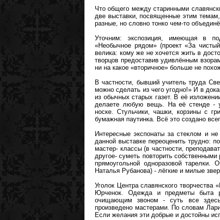
Что общего между старинными славянск
две выставки, посвященные этим темам,
разные, но словно тонко чем-то объедин
Уточним: экспозиция, имеющая в по
«Необычное рядом» (проект «За чистый 
велика: кому же не хочется жить в дос
творцов предоставив удивлённым взорам
ни на какое «вторичное» больше не похо
В частности, бывший учитель труда Све
можно сделать из чего угодно!» И в док
из обычных старых газет. В её изложени
делаете любую вещь. На её стенде - 
носке. Стульчики, чашки, корзины с г
бумажная паутинка. Всё это создано все
Интересные экспонаты за стеклом и не
данной выставке переоценить трудно: п
мастер- классы (в частности, преподава
другое- суметь повторить собственными
прямоугольной одноразовой тарелки.
Наталья Рубанова) - лёгкие и милые зве
Уголок Центра славянского творчества 
Юрченок. Одежда и предметы быта ру
очищающим звоном - суть все здесь 
произведено мастерами. По словам Лар
Если желания эти добрые и достойны ис