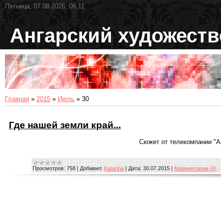
Пятница, 07.08.2026, 06:11
Ангарский художест
Главная
»
2015
»
Июль
»
30
Где нашей земли край...
Сюжет от телекомпании "А
Просмотров:
758
|
Добавил:
Katarina
|
Дата:
30.07.2015
|
Комментарии (0)