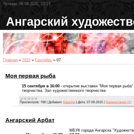
Четверг, 06.08.2026, 23:23
Ангарский художест
Главная
»
2015
»
Сентябрь
»
07
Моя первая рыба
15 сентября в 16:00
- открытие выставки "Моя первая рыба"
творчества. Зал художественного творчества
Просмотров:
798
|
Добавил:
Katarina
|
Дата:
07.09.2015
|
Комментарии (0)
Ангарский Арбат
МБУК города Ангарска "Художеств