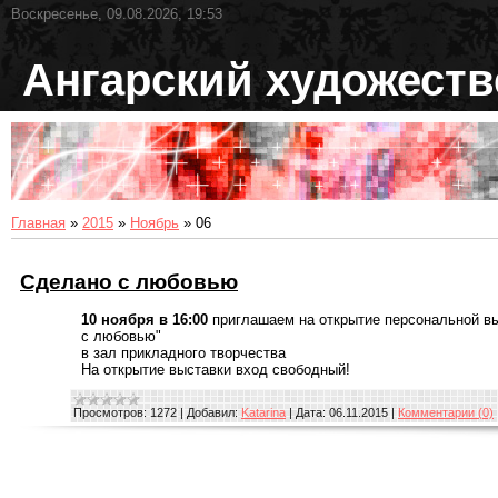
Воскресенье, 09.08.2026, 19:53
Ангарский художест
Главная
»
2015
»
Ноябрь
»
06
Сделано с любовью
10 ноября в 16:00
приглашаем на открытие персональной в
с любовью"
в зал прикладного творчества
На открытие выставки вход свободный!
Просмотров:
1272
|
Добавил:
Katarina
|
Дата:
06.11.2015
|
Комментарии (0)