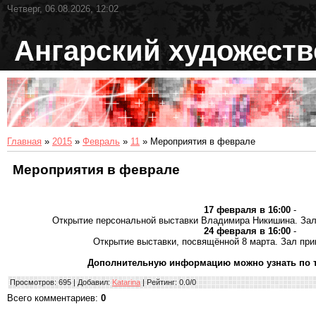
Четверг, 06.08.2026, 12:02
Ангарский художест
Главная
»
2015
»
Февраль
»
11
» Мероприятия в феврале
Мероприятия в феврале
17 февраля в 16:00
-
Открытие персональной выставки Владимира Никишина. Зал
24 февраля в 16:00
-
Открытие выставки, посвящённой 8 марта. Зал при
Дополнительную информацию можно узнать по тел.
Просмотров
: 695 |
Добавил
:
Katarina
|
Рейтинг
:
0.0
/
0
Всего комментариев
:
0