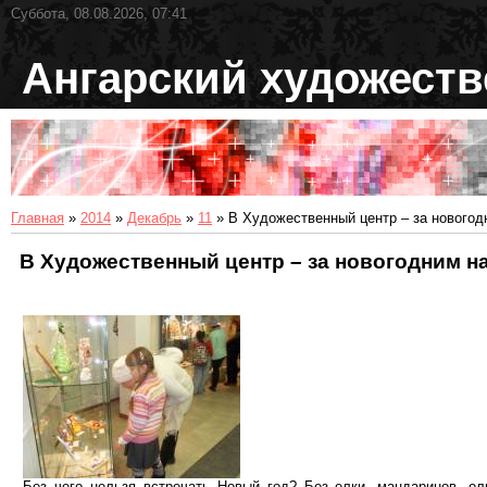
Суббота, 08.08.2026, 07:41
Ангарский художест
Главная
»
2014
»
Декабрь
»
11
» В Художественный центр – за новогод
В Художественный центр – за новогодним н
Без чего нельзя встречать Новый год? Без елки, мандаринов, ол