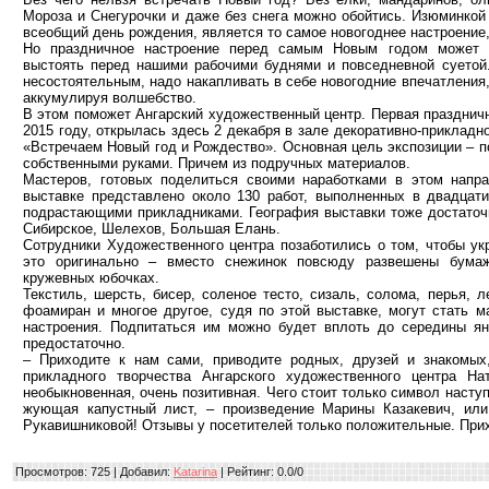
Мороза и Снегурочки и даже без снега можно обойтись. Изюминкой
всеобщий день рождения, является то самое новогоднее настроение,
Но праздничное настроение перед самым Новым годом может 
выстоять перед нашими рабочими буднями и повседневной суетой.
несостоятельным, надо накапливать в себе новогодние впечатления,
аккумулируя волшебство.
В этом поможет Ангарский художественный центр. Первая празднич
2015 году, открылась здесь 2 декабря в зале декоративно-прикладно
«Встречаем Новый год и Рождество». Основная цель экспозиции – по
собственными руками. Причем из подручных материалов.
Мастеров, готовых поделиться своими наработками в этом напра
выставке представлено около 130 работ, выполненных в двадцат
подрастающими прикладниками. География выставки тоже достаточн
Сибирское, Шелехов, Большая Елань.
Сотрудники Художественного центра позаботились о том, чтобы ук
это оригинально – вместо снежинок повсюду развешены бума
кружевных юбочках.
Текстиль, шерсть, бисер, соленое тесто, сизаль, солома, перья, л
фоамиран и многое другое, судя по этой выставке, могут стать м
настроения. Подпитаться им можно будет вплоть до середины ян
предостаточно.
– Приходите к нам сами, приводите родных, друзей и знакомы
прикладного творчества Ангарского художественного центра Н
необыкновенная, очень позитивная. Чего стоит только символ насту
жующая капустный лист, – произведение Марины Казакевич, ил
Рукавишниковой! Отзывы у посетителей только положительные. Прих
Просмотров
: 725 |
Добавил
:
Katarina
|
Рейтинг
:
0.0
/
0