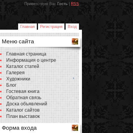
Приветствую Вас
Гость
|
RSS
Главная
Регистрация
Вход
Меню сайта
Главная страница
Информация о центре
Каталог статей
Галерея
Художники
Блог
Гостевая книга
Обратная связь
Доска объявлений
Каталог сайтов
План выставок
Форма входа