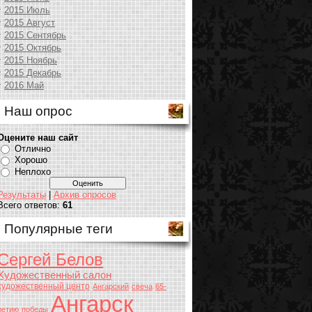
2015 Июль
2015 Август
2015 Сентябрь
2015 Октябрь
2015 Ноябрь
2015 Декабрь
2016 Май
Наш опрос
Оцените наш сайт
Отлично
Хорошо
Неплохо
Результаты
|
Архив опросов
Всего ответов:
61
Популярные теги
Сергей Белов
Художественный салон
художественный центр
Ангарский
свеча
65-
Ангарск
летию
победы