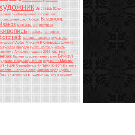
художник
Выставка
52-ая
параллель
объединение
Творческое
Владимир
посвященная дню Победы
Иванов
картины
арт
искуство
живопись
графика
натюрморт
фотограф
живопись.ангарск
художники
Михаил
Кузнецов.художник
Ангарский Арбат
Искусство
природа
купить картину
купить
картина
картину в Ангарске
подарок
2016
Байкал
пейзаж
Карина
художестеннй салон
художник Михаил
художник Владимир Иванов
Кузнецов
ангарск.живопись
СергейБелов
зима
живопись.Сергей Белов
картина.город
Бурхан
Иркутск
живопись в подарок
картина в подарок