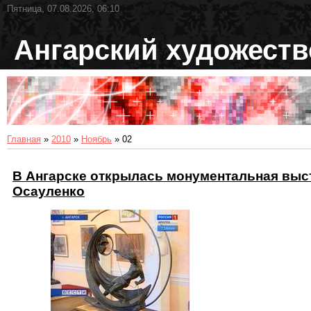
Пятница, 07.08.2026, 06:10
Ангарский художест
Главная
»
2010
»
Ноябрь
»
02
В Ангарске открылась монументальная выс
Осауленко