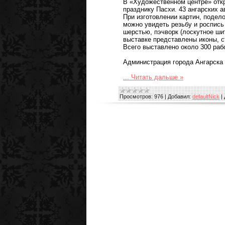
В «Художественном центре» отк
празднику Пасхи. 43 ангарских а
При изготовлении картин, подело
можно увидеть резьбу и роспись
шерстью, пэчворк (лоскутное шит
выставке представлены иконы, с
Всего выставлено около 300 рабо
Администрация города Ангарска
...
Читать дальше »
Просмотров:
976
|
Добавил:
defaultNick
|