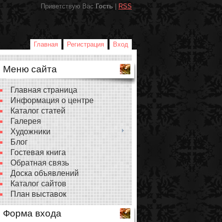
Приветствую Вас
Гость
|
RSS
Главная
Регистрация
Вход
Меню сайта
Главная страница
Информация о центре
Каталог статей
Галерея
Художники
Блог
Гостевая книга
Обратная связь
Доска объявлений
Каталог сайтов
План выставок
Форма входа