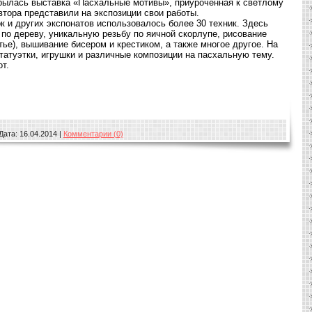
рылась выставка «Пасхальные мотивы», приуроченная к светлому
втора представили на экспозиции свои работы.
к и других экспонатов использовалось более 30 техник. Здесь
 по дереву, уникальную резьбу по яичной скорлупе, рисование
ье), вышивание бисером и крестиком, а также многое другое. На
татуэтки, игрушки и различные композиции на пасхальную тему.
т.
Дата:
16.04.2014
|
Комментарии (0)