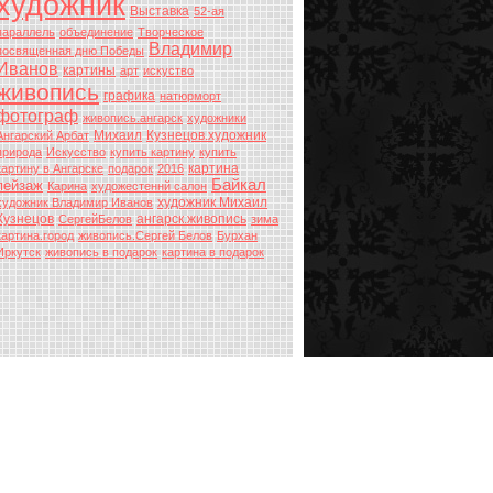
художник
Выставка
52-ая
параллель
объединение
Творческое
Владимир
посвященная дню Победы
Иванов
картины
арт
искуство
живопись
графика
натюрморт
фотограф
живопись.ангарск
художники
Михаил
Кузнецов.художник
Ангарский Арбат
природа
Искусство
купить картину
купить
картина
картину в Ангарске
подарок
2016
Байкал
пейзаж
Карина
художестеннй салон
художник Михаил
художник Владимир Иванов
Кузнецов
ангарск.живопись
СергейБелов
зима
картина.город
живопись.Сергей Белов
Бурхан
Иркутск
живопись в подарок
картина в подарок