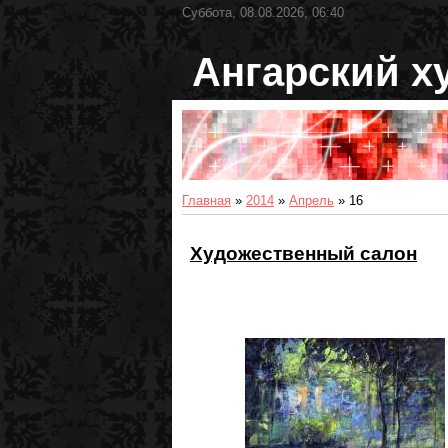
Суббота, 08.08.2026, 06:40
Ангарский х
Главная
»
2014
»
Апрель
»
16
Художественный салон