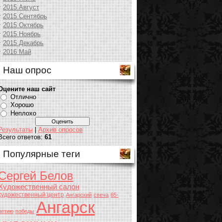
2015 Август
2015 Сентябрь
2015 Октябрь
2015 Ноябрь
2015 Декабрь
2016 Май
Наш опрос
Оцените наш сайт
Отлично
Хорошо
Неплохо
Результаты
|
Архив опросов
Всего ответов:
61
Популярные теги
Сергей Белов
Художественный салон
художественный центр
Ангарский
свеча
65-
Ангарск
летию
победы