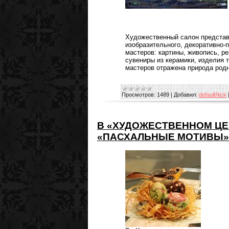
Художественный салон представ
изобразительного, декоративно-
мастеров: картины, живопись, ре
сувениры из керамики, изделия 
мастеров отражена природа родн
Просмотров:
1489
|
Добавил:
defaultNick
В «ХУДОЖЕСТВЕННОМ Ц
«ПАСХАЛЬНЫЕ МОТИВЫ»