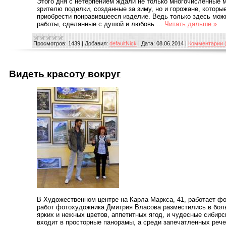
Этого дня с нетерпением ждали не только многочисленные 
зрителю поделки, созданные за зиму, но и горожане, которы
приобрести понравившееся изделие. Ведь только здесь мож
работы, сделанные с душой и любовь
...
Читать дальше »
Просмотров:
1439
|
Добавил:
defaultNick
|
Дата:
08.06.2014
|
Комментарии (
Видеть красоту вокруг
В Художественном центре на Карла Маркса, 41, работает фо
работ фотохудожника Дмитрия Власова разместились в бол
ярких и нежных цветов, аппетитных ягод, и чудесные сибирск
входит в просторные панорамы, а среди запечатленных реч