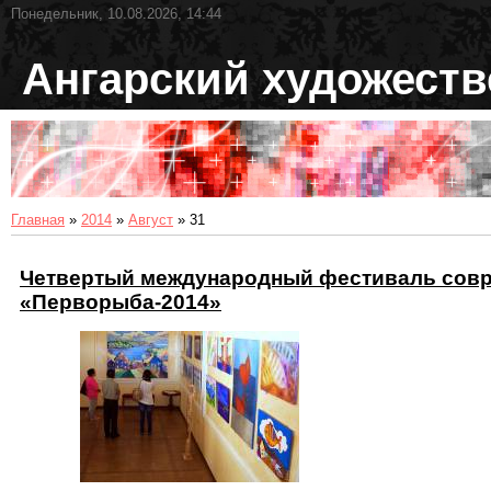
Понедельник, 10.08.2026, 14:44
Ангарский художест
Главная
»
2014
»
Август
»
31
Четвертый международный фестиваль совр
«Перворыба-2014»