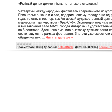
«Рыбный день» должен быть не только в столовых!
Четвертый международный фестиваль современного искусст
Приангарье в июне и июле, подарил нашему городу еще одн
года, то есть с тех пор, как Ангарский художественный цент
мерческим партнерством «Фран​Сиб». Экспозиция под назва
в выставочном зале МАУК города Ангарска «Художественный 
по 5 сентября. Здесь она сменила выставку детских работ к
состоявшуюся в рамках фестиваля. Знатоки уже окрестили
обыденности».
...
Читать дальше »
Просмотров:
1063
|
Добавил:
defaultNick
|
Дата:
31.08.2014
|
Коммента