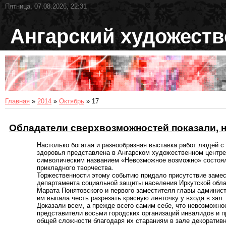
Пятница, 07.08.2026, 22:31
Ангарский художест
Главная
»
2014
»
Октябрь
»
17
Обладатели сверхвозможностей показали, н
Настолько богатая и разнообразная выставка работ людей 
здоровья представлена в Ангарском художественном центре
символическим названием «Невозможное возможно» состояло
прикладного творчества.
Торжественности этому событию придало присутствие заме
департамента социальной защиты населения Иркутской обла
Марата Понятовского и первого заместителя главы админис
им выпала честь разрезать красную ленточку у входа в зал.
Доказали всем, а прежде всего самим себе, что невозможно
представители восьми городских организаций инвалидов и 
общей сложности благодаря их стараниям в зале декоративн