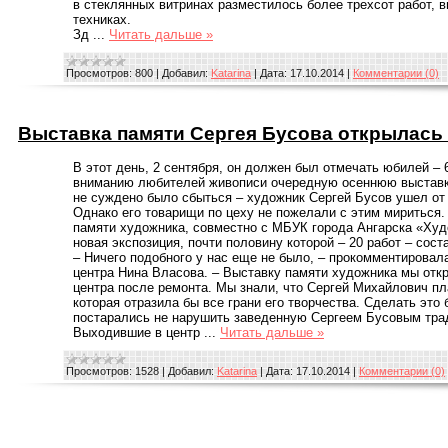
в стеклянных витринах разместилось более трехсот работ,
техниках.
Зд
...
Читать дальше »
Просмотров:
800
|
Добавил:
Katarina
|
Дата:
17.10.2014
|
Комментарии (0)
Выставка памяти Сергея Бусова открылась 
В этот день, 2 сентября, он должен был отмечать юбилей – 
вниманию любителей живописи очередную осеннюю выставку 
не суждено было сбыться – художник Сергей Бусов ушел от 
Однако его товарищи по цеху не пожелали с этим мириться. 
памяти художника, совместно с МБУК города Ангарска «Худ
новая экспозиция, почти половину которой – 20 работ – сос
– Ничего подобного у нас еще не было, – прокомментировал
центра Нина Власова. – Выставку памяти художника мы откр
центра после ремонта. Мы знали, что Сергей Михайлович п
которая отразила бы все грани его творчества. Сделать это 
постарались не нарушить заведенную Сергеем Бусовым тра
Выходившие в центр
...
Читать дальше »
Просмотров:
1528
|
Добавил:
Katarina
|
Дата:
17.10.2014
|
Комментарии (0)