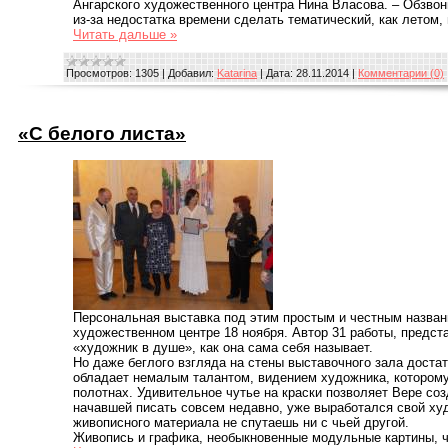
Ангарского художественного центра Нина Власова. – Обзвон
из-за недостатка времени сделать тематический, как летом,
Читать дальше »
Просмотров:
1305
|
Добавил:
Katarina
|
Дата:
28.11.2014
|
Комментарии (0)
«С белого листа»
Персональная выставка под этим простым и честным назван
художественном центре 18 ноября. Автор 31 работы, предст
«художник в душе», как она сама себя называет.
Но даже беглого взгляда на стены выставочного зала достат
обладает немалым талантом, видением художника, которому
полотнах. Удивительное чутье на краски позволяет Вере соз
начавшей писать совсем недавно, уже выработался свой ху
живописного материала не спутаешь ни с чьей другой.
Живопись и графика, необыкновенные модульные картины, 