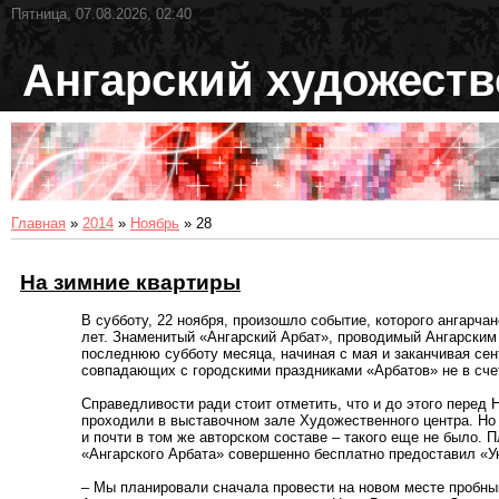
Пятница, 07.08.2026, 02:40
Ангарский художест
Главная
»
2014
»
Ноябрь
»
28
На зимние квартиры
В субботу, 22 ноября, произошло событие, которого ангарча
лет. Знаменитый «Ангар­ский Арбат», проводимый Ангар­ск
последнюю субботу месяца, начиная с мая и заканчивая се
совпадающих с городскими праздниками «Арбатов» не в сче
Справедливости ради стоит отметить, что и до этого перед
проходили в выставочном зале Художественного центра. Но
и почти в том же авторском составе – такого еще не было.
«Ангарского Арбата» совершенно бесплатно предоставил «У
– Мы планировали сначала провести на новом месте пробный