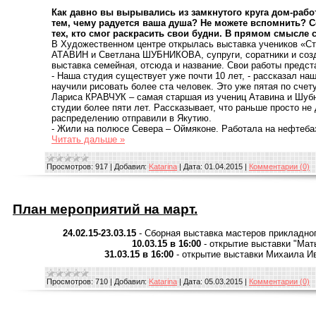
Как давно вы вырывались из замкнутого круга дом-рабо
тем, чему радуется ваша душа? Не можете вспомнить? С
тех, кто смог раскрасить свои будни. В прямом смысле 
В Художественном центре открылась выставка учеников «Ст
АТАВИН и Светлана ШУБНИКОВА, супруги, соратники и созд
выставка семейная, отсюда и название. Свои работы предст
- Наша студия существует уже почти 10 лет, - рассказал наш
научили рисовать более ста человек. Это уже пятая по счет
Лариса КРАВЧУК – самая старшая из учениц Атавина и Шубн
студии более пяти лет. Рассказывает, что раньше просто не
распределению отправили в Якутию.
- Жили на полюсе Севера – Оймяконе. Работала на нефтеб
Читать дальше »
Просмотров:
917
|
Добавил:
Katarina
|
Дата:
01.04.2015
|
Комментарии (0)
План мероприятий на март.
24.02.15-23.03.15
- Сборная выставка мастеров прикладног
10.03.15 в 16:00
- открытие выставки "Мать
31.03.15 в 16:00
- открытие выставки Михаила Ив
Просмотров:
710
|
Добавил:
Katarina
|
Дата:
05.03.2015
|
Комментарии (0)