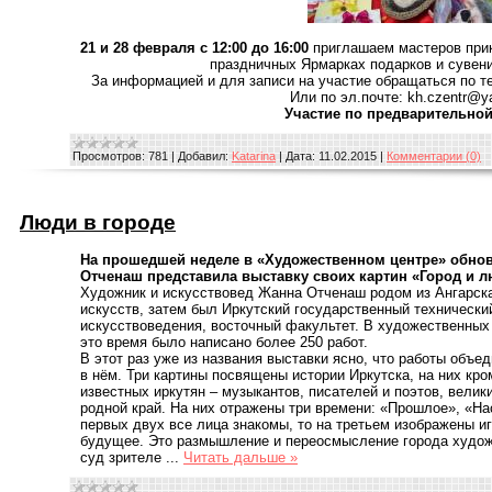
21 и 28 февраля с 12:00 до 16:00
приглашаем мастеров прик
праздничных Ярмарках подарков и сувени
За информацией и для записи на участие обращаться по тел
Или по эл.почте: kh.czentr@y
Участие по предварительной
Просмотров:
781
|
Добавил:
Katarina
|
Дата:
11.02.2015
|
Комментарии (0)
Люди в городе
На прошедшей неделе в «Художественном центре» обнов
Отченаш представила выставку своих картин «Город и л
Художник и искусствовед Жанна Отченаш родом из Ангарска
искусств, затем был Иркутский государственный технически
искусствоведения, восточный факультет. В художественных в
это время было написано более 250 работ.
В этот раз уже из названия выставки ясно, что работы объ
в нём. Три картины посвящены истории Иркутска, на них кр
известных иркутян – музыкантов, писателей и поэтов, вели
родной край. На них отражены три времени: «Прошлое», «Н
первых двух все лица знакомы, то на третьем изображены и
будущее. Это размышление и переосмысление города худож
суд зрителе
...
Читать дальше »