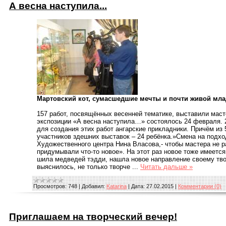
А весна наступила...
Мартовский кот, сумасшедшие мечты и почти живой мла
157 работ, посвящённых весенней тематике, выставили маст
экспозиции «А весна наступила…» состоялось 24 февраля. 
для создания этих работ ангарские прикладники. Причём из 
участников здешних выставок – 24 ребёнка.»Смена на подход
Художественного центра Нина Власова,- чтобы мастера не 
придумывали что-то новое». На этот раз новое тоже имеется
шила медведей тэдди, нашла новое направление своему тво
выяснилось, не только творче
...
Читать дальше »
Просмотров:
748
|
Добавил:
Katarina
|
Дата:
27.02.2015
|
Комментарии (0)
Приглашаем на творческий вечер!