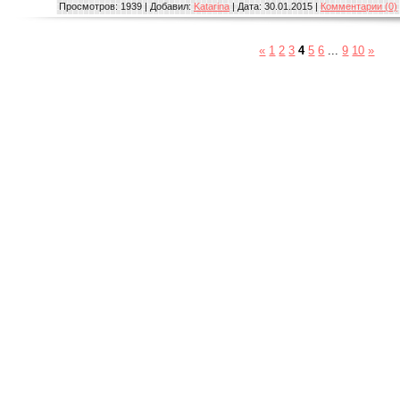
Просмотров:
1939
|
Добавил:
Katarina
|
Дата:
30.01.2015
|
Комментарии (0)
«
1
2
3
4
5
6
...
9
10
»