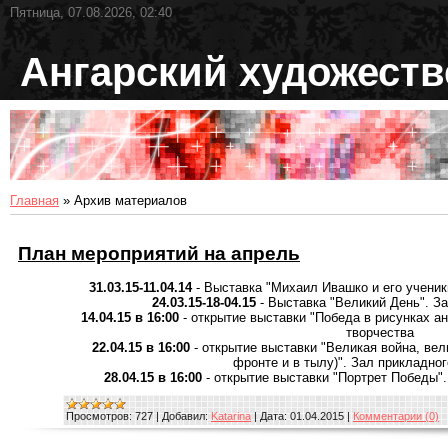
Пятница, 07.08.2026, 02:40
Ангарский художест
Главная
»
Архив материалов
План мероприятий на апрель
31.03.15-11.04.14
- Выставка "Михаил Ивашко и его ученик
24.03.15-18-04.15
- Выставка "Великий День". З
14.04.15 в 16:00
- открытие выставки "Победа в рисунках а
творчества
22.04.15 в 16:00
- открытие выставки "Великая война, вел
фронте и в тылу)". Зал прикладно
28.04.15 в 16:00
- открытие выставки "Портрет Победы"
Просмотров:
727
|
Добавил:
Katarina
|
Дата:
01.04.2015
|
Комментарии (0)