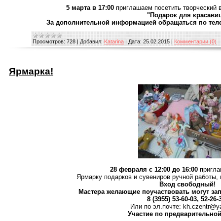
5 марта в 17:00
приглашаем посетить творческий
"Подарок для красави
За дополнительной информацией обращаться по телефон
Просмотров:
728
|
Добавил:
Katarina
|
Дата:
25.02.2015
|
Комментарии (0)
Ярмарка!
28 февраля с 12:00 до 16:00
пригла
Ярмарку подарков и сувениров ручной работы,
Вход свободный!
Мастера желающие поучаствовать могут за
8 (3955) 53-60-03, 52-26-
Или по эл.почте: kh.czentr@y
Участие по предварительной